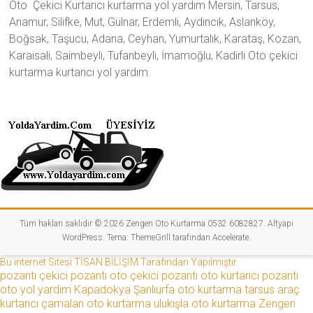
Oto Çekici Kurtarıcı kurtarma yol yardım Mersin, Tarsus,
Anamur, Silifke, Mut, Gülnar, Erdemli, Aydıncık, Aslanköy,
Boğsak, Taşucu, Adana, Ceyhan, Yumurtalık, Karataş, Kozan,
Karaisali, Saimbeyli, Tufanbeyli, İmamoğlu, Kadirli Oto çekici
kurtarma kurtarıcı yol yardım.
Tüm hakları saklıdır © 2026
Zengen Oto Kurtarma 0532 6082827
. Altyapı
WordPress
. Tema:
ThemeGrill
tarafından Accelerate.
Bu internet Sitesi TİSAN BİLİŞİM Tarafından Yapılmıştır.
pozantı çekici
pozantı oto çekici
pozantı oto kurtarıcı
pozantı
oto yol yardım
Kapadokya
Şanlıurfa oto kurtarma
tarsus araç
kurtarıcı
çamalan oto kurtarma
ulukışla oto kurtarma
Zengen