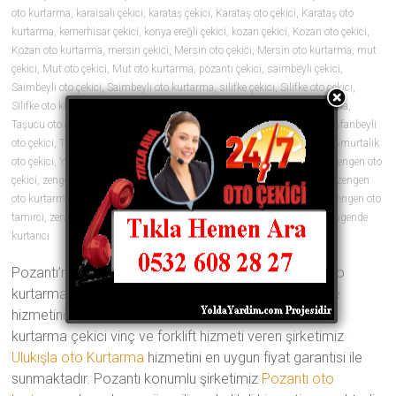
oto kurtarma
,
karaisalı çekici
,
karataş çekici
,
Karataş oto çekici
,
Karataş oto
kurtarma
,
kemerhisar çekici
,
konya ereğli çekici
,
kozan çekici
,
Kozan oto çekici
,
Kozan oto kurtarma
,
mersin çekici
,
Mersin oto çekici
,
Mersin oto kurtarma
,
mut
çekici
,
Mut oto çekici
,
Mut oto kurtarma
,
pozantı çekici
,
saimbeyli çekici
,
Saimbeyli oto çekici
,
Saimbeyli oto kurtarma
,
silifke çekici
,
Silifke oto çekici
,
Silifke oto kurtarma
,
tarsus çekici
,
Tarsus oto çekici
,
Tarsus oto kurtarma
,
Taşucu oto çekici
,
Taşucu oto kurtarma
,
tekir çekici
,
tufanbeyli çekici
,
Tufanbeyli
oto çekici
,
Tufanbeyli oto kurtarma
,
ulukışla çekici
,
yumurtalık çekici
,
Yumurtalık
oto çekici
,
Yumurtalık oto kurtarma
,
zengen araç çekici
,
zengen çekici
,
zengen oto
çekici
,
zengen oto çekiciler
,
zengen oto kurtarıcı
,
zengen oto kurtarıcılar
,
zengen
oto kurtarma
,
zengen oto lastik
,
zengen oto lastikçi
,
zengen oto tamir
,
zengen oto
tamirci
,
zengen oto yol yardımı
,
zengen yol yardım
,
zengende çekici
,
zengende
kurtarıcı
0 yorum
Pozantı’nın en iyi oto çekici şirketi olan Türkmenler oto
kurtarma ve vinç yedi gün 24 saat her an yanınızda ve
hizmetinizde Geçmişten aldığı 20 yıllık tecrübe ile oto
kurtarma çekici vinç ve forklift hizmeti veren şirketimiz
Ulukışla oto Kurtarma
hizmetini en uygun fiyat garantisi ile
sunmaktadır. Pozantı konumlu şirketimiz
Pozantı oto