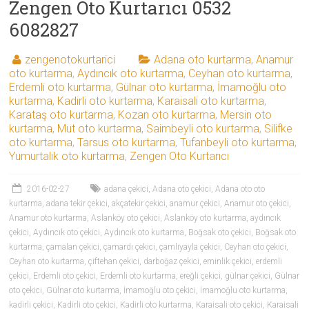
Zengen Oto Kurtarıcı 0532
6082827
zengenotokurtarici
Adana oto kurtarma
,
Anamur
oto kurtarma
,
Aydıncık oto kurtarma
,
Ceyhan oto kurtarma
,
Erdemli oto kurtarma
,
Gülnar oto kurtarma
,
İmamoğlu oto
kurtarma
,
Kadirli oto kurtarma
,
Karaisali oto kurtarma
,
Karataş oto kurtarma
,
Kozan oto kurtarma
,
Mersin oto
kurtarma
,
Mut oto kurtarma
,
Saimbeyli oto kurtarma
,
Silifke
oto kurtarma
,
Tarsus oto kurtarma
,
Tufanbeyli oto kurtarma
,
Yumurtalık oto kurtarma
,
Zengen Oto Kurtarıcı
2016-02-27
adana çekici
,
Adana oto çekici
,
Adana oto oto
kurtarma
,
adana tekir çekici
,
akçatekir çekici
,
anamur çekici
,
Anamur oto çekici
,
Anamur oto kurtarma
,
Aslanköy oto çekici
,
Aslanköy oto kurtarma
,
aydıncık
çekici
,
Aydıncık oto çekici
,
Aydıncık oto kurtarma
,
Boğsak oto çekici
,
Boğsak oto
kurtarma
,
çamalan çekici
,
çamardı çekici
,
çamlıyayla çekici
,
Ceyhan oto çekici
,
Ceyhan oto kurtarma
,
çiftehan çekici
,
darboğaz çekici
,
eminlik çekici
,
erdemli
çekici
,
Erdemli oto çekici
,
Erdemli oto kurtarma
,
ereğli çekici
,
gülnar çekici
,
Gülnar
oto çekici
,
Gülnar oto kurtarma
,
İmamoğlu oto çekici
,
İmamoğlu oto kurtarma
,
kadirli çekici
,
Kadirli oto çekici
,
Kadirli oto kurtarma
,
Karaisali oto çekici
,
Karaisali