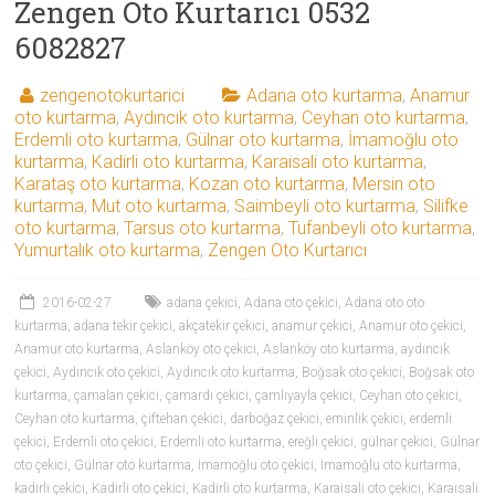
Zengen Oto Kurtarıcı 0532
6082827
zengenotokurtarici
Adana oto kurtarma
,
Anamur
oto kurtarma
,
Aydıncık oto kurtarma
,
Ceyhan oto kurtarma
,
Erdemli oto kurtarma
,
Gülnar oto kurtarma
,
İmamoğlu oto
kurtarma
,
Kadirli oto kurtarma
,
Karaisali oto kurtarma
,
Karataş oto kurtarma
,
Kozan oto kurtarma
,
Mersin oto
kurtarma
,
Mut oto kurtarma
,
Saimbeyli oto kurtarma
,
Silifke
oto kurtarma
,
Tarsus oto kurtarma
,
Tufanbeyli oto kurtarma
,
Yumurtalık oto kurtarma
,
Zengen Oto Kurtarıcı
2016-02-27
adana çekici
,
Adana oto çekici
,
Adana oto oto
kurtarma
,
adana tekir çekici
,
akçatekir çekici
,
anamur çekici
,
Anamur oto çekici
,
Anamur oto kurtarma
,
Aslanköy oto çekici
,
Aslanköy oto kurtarma
,
aydıncık
çekici
,
Aydıncık oto çekici
,
Aydıncık oto kurtarma
,
Boğsak oto çekici
,
Boğsak oto
kurtarma
,
çamalan çekici
,
çamardı çekici
,
çamlıyayla çekici
,
Ceyhan oto çekici
,
Ceyhan oto kurtarma
,
çiftehan çekici
,
darboğaz çekici
,
eminlik çekici
,
erdemli
çekici
,
Erdemli oto çekici
,
Erdemli oto kurtarma
,
ereğli çekici
,
gülnar çekici
,
Gülnar
oto çekici
,
Gülnar oto kurtarma
,
İmamoğlu oto çekici
,
İmamoğlu oto kurtarma
,
kadirli çekici
,
Kadirli oto çekici
,
Kadirli oto kurtarma
,
Karaisali oto çekici
,
Karaisali