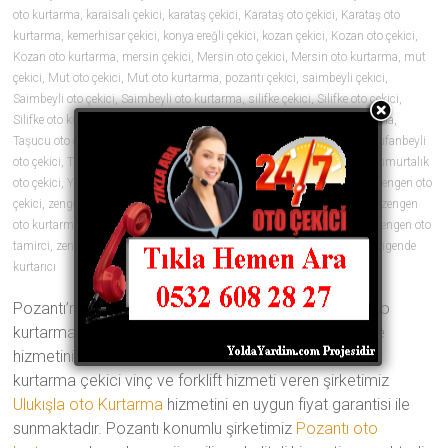
oto kurtarma
,
karaisalı çekici
,
karataş çekici
,
Karataş oto çekici
,
Karataş oto
kurtarma
,
kemerhisar çekici
,
konya ereğli çekici
,
kozan çekici
,
Kozan oto çekici
,
Kozan oto kurtarma
,
mersin çekici
,
Mersin oto çekici
,
Mersin oto kurtarma
,
mut
çekici
,
Mut oto çekici
,
Mut oto kurtarma
,
pozantı çekici
,
saimbeyli çekici
,
Saimbeyli oto çekici
,
Saimbeyli oto kurtarma
,
silifke çekici
,
Silifke oto çekici
,
Silifke oto kurtarma
,
tarsus çekici
,
Tarsus oto çekici
,
Tarsus oto kurtarma
,
Taşucu oto çekici
,
Taşucu oto kurtarma
,
tekir çekici
,
tufanbeyli çekici
,
Tufanbeyli
oto çekici
,
Tufanbeyli oto kurtarma
,
ulukışla çekici
,
yumurtalık çekici
,
Yumurtalık
oto çekici
,
Yumurtalık oto kurtarma
,
zengen araç çekici
,
zengen çekici
,
zengen oto
çekici
,
zengen oto çekiciler
,
zengen oto kurtarıcı
,
zengen oto kurtarıcılar
,
zengen
oto kurtarma
,
zengen oto lastik
,
zengen oto lastikçi
,
zengen oto tamir
,
zengen oto
tamirci
,
zengen oto yol yardımı
,
zengen yol yardım
,
zengende çekici
,
zengende
kurtarıcı
0 yorum
Pozantı’nın en iyi oto çekici şirketi olan Türkmenler oto
kurtarma ve vinç yedi gün 24 saat her an yanınızda ve
hizmetinizde Geçmişten aldığı 20 yıllık tecrübe ile oto
kurtarma çekici vinç ve forklift hizmeti veren şirketimiz
Ulukışla oto Kurtarma
hizmetini en uygun fiyat garantisi ile
sunmaktadır. Pozantı konumlu şirketimiz
Pozantı oto