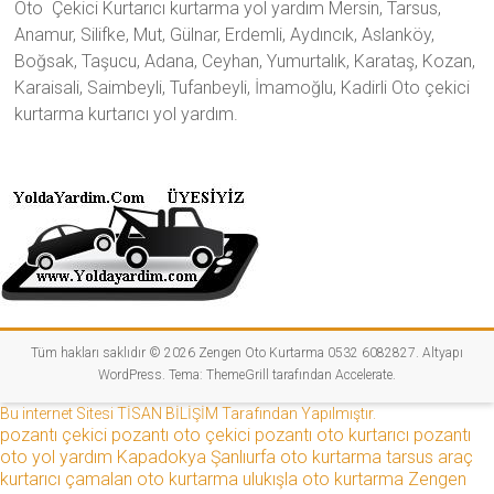
Oto Çekici Kurtarıcı kurtarma yol yardım Mersin, Tarsus,
Anamur, Silifke, Mut, Gülnar, Erdemli, Aydıncık, Aslanköy,
Boğsak, Taşucu, Adana, Ceyhan, Yumurtalık, Karataş, Kozan,
Karaisali, Saimbeyli, Tufanbeyli, İmamoğlu, Kadirli Oto çekici
kurtarma kurtarıcı yol yardım.
Tüm hakları saklıdır © 2026
Zengen Oto Kurtarma 0532 6082827
. Altyapı
WordPress
. Tema:
ThemeGrill
tarafından Accelerate.
Bu internet Sitesi TİSAN BİLİŞİM Tarafından Yapılmıştır.
pozantı çekici
pozantı oto çekici
pozantı oto kurtarıcı
pozantı
oto yol yardım
Kapadokya
Şanlıurfa oto kurtarma
tarsus araç
kurtarıcı
çamalan oto kurtarma
ulukışla oto kurtarma
Zengen