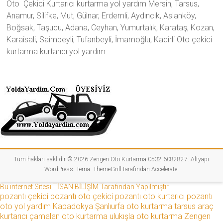
Oto Çekici Kurtarıcı kurtarma yol yardım Mersin, Tarsus,
Anamur, Silifke, Mut, Gülnar, Erdemli, Aydıncık, Aslanköy,
Boğsak, Taşucu, Adana, Ceyhan, Yumurtalık, Karataş, Kozan,
Karaisali, Saimbeyli, Tufanbeyli, İmamoğlu, Kadirli Oto çekici
kurtarma kurtarıcı yol yardım.
Tüm hakları saklıdır © 2026
Zengen Oto Kurtarma 0532 6082827
. Altyapı
WordPress
. Tema:
ThemeGrill
tarafından Accelerate.
Bu internet Sitesi TİSAN BİLİŞİM Tarafından Yapılmıştır.
pozantı çekici
pozantı oto çekici
pozantı oto kurtarıcı
pozantı
oto yol yardım
Kapadokya
Şanlıurfa oto kurtarma
tarsus araç
kurtarıcı
çamalan oto kurtarma
ulukışla oto kurtarma
Zengen