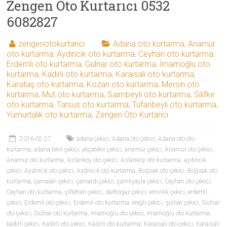
Zengen Oto Kurtarıcı 0532
6082827
zengenotokurtarici
Adana oto kurtarma
,
Anamur
oto kurtarma
,
Aydıncık oto kurtarma
,
Ceyhan oto kurtarma
,
Erdemli oto kurtarma
,
Gülnar oto kurtarma
,
İmamoğlu oto
kurtarma
,
Kadirli oto kurtarma
,
Karaisali oto kurtarma
,
Karataş oto kurtarma
,
Kozan oto kurtarma
,
Mersin oto
kurtarma
,
Mut oto kurtarma
,
Saimbeyli oto kurtarma
,
Silifke
oto kurtarma
,
Tarsus oto kurtarma
,
Tufanbeyli oto kurtarma
,
Yumurtalık oto kurtarma
,
Zengen Oto Kurtarıcı
2016-02-27
adana çekici
,
Adana oto çekici
,
Adana oto oto
kurtarma
,
adana tekir çekici
,
akçatekir çekici
,
anamur çekici
,
Anamur oto çekici
,
Anamur oto kurtarma
,
Aslanköy oto çekici
,
Aslanköy oto kurtarma
,
aydıncık
çekici
,
Aydıncık oto çekici
,
Aydıncık oto kurtarma
,
Boğsak oto çekici
,
Boğsak oto
kurtarma
,
çamalan çekici
,
çamardı çekici
,
çamlıyayla çekici
,
Ceyhan oto çekici
,
Ceyhan oto kurtarma
,
çiftehan çekici
,
darboğaz çekici
,
eminlik çekici
,
erdemli
çekici
,
Erdemli oto çekici
,
Erdemli oto kurtarma
,
ereğli çekici
,
gülnar çekici
,
Gülnar
oto çekici
,
Gülnar oto kurtarma
,
İmamoğlu oto çekici
,
İmamoğlu oto kurtarma
,
kadirli çekici
,
Kadirli oto çekici
,
Kadirli oto kurtarma
,
Karaisali oto çekici
,
Karaisali