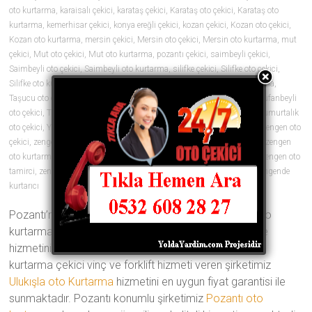
oto kurtarma
,
karaisalı çekici
,
karataş çekici
,
Karataş oto çekici
,
Karataş oto
kurtarma
,
kemerhisar çekici
,
konya ereğli çekici
,
kozan çekici
,
Kozan oto çekici
,
Kozan oto kurtarma
,
mersin çekici
,
Mersin oto çekici
,
Mersin oto kurtarma
,
mut
çekici
,
Mut oto çekici
,
Mut oto kurtarma
,
pozantı çekici
,
saimbeyli çekici
,
Saimbeyli oto çekici
,
Saimbeyli oto kurtarma
,
silifke çekici
,
Silifke oto çekici
,
Silifke oto kurtarma
,
tarsus çekici
,
Tarsus oto çekici
,
Tarsus oto kurtarma
,
Taşucu oto çekici
,
Taşucu oto kurtarma
,
tekir çekici
,
tufanbeyli çekici
,
Tufanbeyli
oto çekici
,
Tufanbeyli oto kurtarma
,
ulukışla çekici
,
yumurtalık çekici
,
Yumurtalık
oto çekici
,
Yumurtalık oto kurtarma
,
zengen araç çekici
,
zengen çekici
,
zengen oto
çekici
,
zengen oto çekiciler
,
zengen oto kurtarıcı
,
zengen oto kurtarıcılar
,
zengen
oto kurtarma
,
zengen oto lastik
,
zengen oto lastikçi
,
zengen oto tamir
,
zengen oto
tamirci
,
zengen oto yol yardımı
,
zengen yol yardım
,
zengende çekici
,
zengende
kurtarıcı
0 yorum
Pozantı’nın en iyi oto çekici şirketi olan Türkmenler oto
kurtarma ve vinç yedi gün 24 saat her an yanınızda ve
hizmetinizde Geçmişten aldığı 20 yıllık tecrübe ile oto
kurtarma çekici vinç ve forklift hizmeti veren şirketimiz
Ulukışla oto Kurtarma
hizmetini en uygun fiyat garantisi ile
sunmaktadır. Pozantı konumlu şirketimiz
Pozantı oto