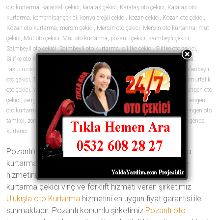
oto kurtarma
,
karaisalı çekici
,
karataş çekici
,
Karataş oto çekici
,
Karataş oto
kurtarma
,
kemerhisar çekici
,
konya ereğli çekici
,
kozan çekici
,
Kozan oto çekici
,
Kozan oto kurtarma
,
mersin çekici
,
Mersin oto çekici
,
Mersin oto kurtarma
,
mut
çekici
,
Mut oto çekici
,
Mut oto kurtarma
,
pozantı çekici
,
saimbeyli çekici
,
Saimbeyli oto çekici
,
Saimbeyli oto kurtarma
,
silifke çekici
,
Silifke oto çekici
,
Silifke oto kurtarma
,
tarsus çekici
,
Tarsus oto çekici
,
Tarsus oto kurtarma
,
Taşucu oto çekici
,
Taşucu oto kurtarma
,
tekir çekici
,
tufanbeyli çekici
,
Tufanbeyli
oto çekici
,
Tufanbeyli oto kurtarma
,
ulukışla çekici
,
yumurtalık çekici
,
Yumurtalık
oto çekici
,
Yumurtalık oto kurtarma
,
zengen araç çekici
,
zengen çekici
,
zengen oto
çekici
,
zengen oto çekiciler
,
zengen oto kurtarıcı
,
zengen oto kurtarıcılar
,
zengen
oto kurtarma
,
zengen oto lastik
,
zengen oto lastikçi
,
zengen oto tamir
,
zengen oto
tamirci
,
zengen oto yol yardımı
,
zengen yol yardım
,
zengende çekici
,
zengende
kurtarıcı
0 yorum
Pozantı’nın en iyi oto çekici şirketi olan Türkmenler oto
kurtarma ve vinç yedi gün 24 saat her an yanınızda ve
hizmetinizde Geçmişten aldığı 20 yıllık tecrübe ile oto
kurtarma çekici vinç ve forklift hizmeti veren şirketimiz
Ulukışla oto Kurtarma
hizmetini en uygun fiyat garantisi ile
sunmaktadır. Pozantı konumlu şirketimiz
Pozantı oto