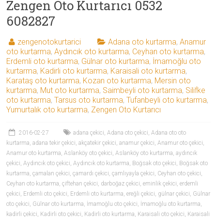
Zengen Oto Kurtarıcı 0532
6082827
zengenotokurtarici
Adana oto kurtarma
,
Anamur
oto kurtarma
,
Aydıncık oto kurtarma
,
Ceyhan oto kurtarma
,
Erdemli oto kurtarma
,
Gülnar oto kurtarma
,
İmamoğlu oto
kurtarma
,
Kadirli oto kurtarma
,
Karaisali oto kurtarma
,
Karataş oto kurtarma
,
Kozan oto kurtarma
,
Mersin oto
kurtarma
,
Mut oto kurtarma
,
Saimbeyli oto kurtarma
,
Silifke
oto kurtarma
,
Tarsus oto kurtarma
,
Tufanbeyli oto kurtarma
,
Yumurtalık oto kurtarma
,
Zengen Oto Kurtarıcı
2016-02-27
adana çekici
,
Adana oto çekici
,
Adana oto oto
kurtarma
,
adana tekir çekici
,
akçatekir çekici
,
anamur çekici
,
Anamur oto çekici
,
Anamur oto kurtarma
,
Aslanköy oto çekici
,
Aslanköy oto kurtarma
,
aydıncık
çekici
,
Aydıncık oto çekici
,
Aydıncık oto kurtarma
,
Boğsak oto çekici
,
Boğsak oto
kurtarma
,
çamalan çekici
,
çamardı çekici
,
çamlıyayla çekici
,
Ceyhan oto çekici
,
Ceyhan oto kurtarma
,
çiftehan çekici
,
darboğaz çekici
,
eminlik çekici
,
erdemli
çekici
,
Erdemli oto çekici
,
Erdemli oto kurtarma
,
ereğli çekici
,
gülnar çekici
,
Gülnar
oto çekici
,
Gülnar oto kurtarma
,
İmamoğlu oto çekici
,
İmamoğlu oto kurtarma
,
kadirli çekici
,
Kadirli oto çekici
,
Kadirli oto kurtarma
,
Karaisali oto çekici
,
Karaisali