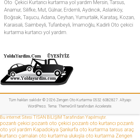
Oto Çekici Kurtarıcı kurtarma yol yardım Mersin, Tarsus,
Anamur, Silifke, Mut, Gülnar, Erdemli, Aydıncık, Aslanköy,
Boğsak, Taşucu, Adana, Ceyhan, Yumurtalık, Karataş, Kozan,
Karaisali, Saimbeyli, Tufanbeyli, İmamoğlu, Kadirli Oto çekici
kurtarma kurtarıcı yol yardım.
Tüm hakları saklıdır © 2026
Zengen Oto Kurtarma 0532 6082827
. Altyapı
WordPress
. Tema:
ThemeGrill
tarafından Accelerate.
Bu internet Sitesi TİSAN BİLİŞİM Tarafından Yapılmıştır.
pozantı çekici
pozantı oto çekici
pozantı oto kurtarıcı
pozantı
oto yol yardım
Kapadokya
Şanlıurfa oto kurtarma
tarsus araç
kurtarıcı
çamalan oto kurtarma
ulukışla oto kurtarma
Zengen