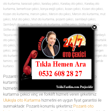
oto kurtarma
,
karaisalı çekici
,
karataş çekici
,
Karataş oto çekici
,
Karataş oto
kurtarma
,
kemerhisar çekici
,
konya ereğli çekici
,
kozan çekici
,
Kozan oto çekici
,
Kozan oto kurtarma
,
mersin çekici
,
Mersin oto çekici
,
Mersin oto kurtarma
,
mut
çekici
,
Mut oto çekici
,
Mut oto kurtarma
,
pozantı çekici
,
saimbeyli çekici
,
Saimbeyli oto çekici
,
Saimbeyli oto kurtarma
,
silifke çekici
,
Silifke oto çekici
,
Silifke oto kurtarma
,
tarsus çekici
,
Tarsus oto çekici
,
Tarsus oto kurtarma
,
Taşucu oto çekici
,
Taşucu oto kurtarma
,
tekir çekici
,
tufanbeyli çekici
,
Tufanbeyli
oto çekici
,
Tufanbeyli oto kurtarma
,
ulukışla çekici
,
yumurtalık çekici
,
Yumurtalık
oto çekici
,
Yumurtalık oto kurtarma
,
zengen araç çekici
,
zengen çekici
,
zengen oto
çekici
,
zengen oto çekiciler
,
zengen oto kurtarıcı
,
zengen oto kurtarıcılar
,
zengen
oto kurtarma
,
zengen oto lastik
,
zengen oto lastikçi
,
zengen oto tamir
,
zengen oto
tamirci
,
zengen oto yol yardımı
,
zengen yol yardım
,
zengende çekici
,
zengende
kurtarıcı
0 yorum
Pozantı’nın en iyi oto çekici şirketi olan Türkmenler oto
kurtarma ve vinç yedi gün 24 saat her an yanınızda ve
hizmetinizde Geçmişten aldığı 20 yıllık tecrübe ile oto
kurtarma çekici vinç ve forklift hizmeti veren şirketimiz
Ulukışla oto Kurtarma
hizmetini en uygun fiyat garantisi ile
sunmaktadır. Pozantı konumlu şirketimiz
Pozantı oto