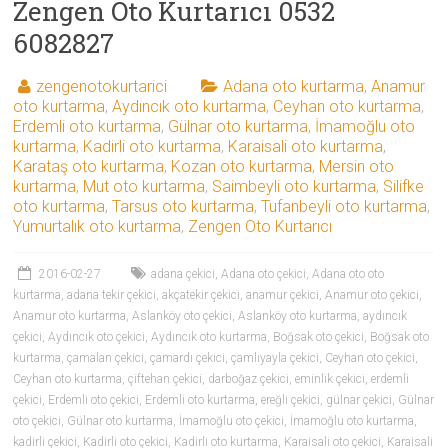
Zengen Oto Kurtarıcı 0532
6082827
zengenotokurtarici
Adana oto kurtarma
,
Anamur
oto kurtarma
,
Aydıncık oto kurtarma
,
Ceyhan oto kurtarma
,
Erdemli oto kurtarma
,
Gülnar oto kurtarma
,
İmamoğlu oto
kurtarma
,
Kadirli oto kurtarma
,
Karaisali oto kurtarma
,
Karataş oto kurtarma
,
Kozan oto kurtarma
,
Mersin oto
kurtarma
,
Mut oto kurtarma
,
Saimbeyli oto kurtarma
,
Silifke
oto kurtarma
,
Tarsus oto kurtarma
,
Tufanbeyli oto kurtarma
,
Yumurtalık oto kurtarma
,
Zengen Oto Kurtarıcı
2016-02-27
adana çekici
,
Adana oto çekici
,
Adana oto oto
kurtarma
,
adana tekir çekici
,
akçatekir çekici
,
anamur çekici
,
Anamur oto çekici
,
Anamur oto kurtarma
,
Aslanköy oto çekici
,
Aslanköy oto kurtarma
,
aydıncık
çekici
,
Aydıncık oto çekici
,
Aydıncık oto kurtarma
,
Boğsak oto çekici
,
Boğsak oto
kurtarma
,
çamalan çekici
,
çamardı çekici
,
çamlıyayla çekici
,
Ceyhan oto çekici
,
Ceyhan oto kurtarma
,
çiftehan çekici
,
darboğaz çekici
,
eminlik çekici
,
erdemli
çekici
,
Erdemli oto çekici
,
Erdemli oto kurtarma
,
ereğli çekici
,
gülnar çekici
,
Gülnar
oto çekici
,
Gülnar oto kurtarma
,
İmamoğlu oto çekici
,
İmamoğlu oto kurtarma
,
kadirli çekici
,
Kadirli oto çekici
,
Kadirli oto kurtarma
,
Karaisali oto çekici
,
Karaisali