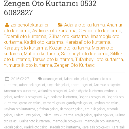
Zengen Oto Kurtarıcı 0532
6082827
zengenotokurtarici
Adana oto kurtarma
,
Anamur
oto kurtarma
,
Aydıncık oto kurtarma
,
Ceyhan oto kurtarma
,
Erdemli oto kurtarma
,
Gülnar oto kurtarma
,
İmamoğlu oto
kurtarma
,
Kadirli oto kurtarma
,
Karaisali oto kurtarma
,
Karataş oto kurtarma
,
Kozan oto kurtarma
,
Mersin oto
kurtarma
,
Mut oto kurtarma
,
Saimbeyli oto kurtarma
,
Silifke
oto kurtarma
,
Tarsus oto kurtarma
,
Tufanbeyli oto kurtarma
,
Yumurtalık oto kurtarma
,
Zengen Oto Kurtarıcı
2016-02-27
adana çekici
,
Adana oto çekici
,
Adana oto oto
kurtarma
,
adana tekir çekici
,
akçatekir çekici
,
anamur çekici
,
Anamur oto çekici
,
Anamur oto kurtarma
,
Aslanköy oto çekici
,
Aslanköy oto kurtarma
,
aydıncık
çekici
,
Aydıncık oto çekici
,
Aydıncık oto kurtarma
,
Boğsak oto çekici
,
Boğsak oto
kurtarma
,
çamalan çekici
,
çamardı çekici
,
çamlıyayla çekici
,
Ceyhan oto çekici
,
Ceyhan oto kurtarma
,
çiftehan çekici
,
darboğaz çekici
,
eminlik çekici
,
erdemli
çekici
,
Erdemli oto çekici
,
Erdemli oto kurtarma
,
ereğli çekici
,
gülnar çekici
,
Gülnar
oto çekici
,
Gülnar oto kurtarma
,
İmamoğlu oto çekici
,
İmamoğlu oto kurtarma
,
kadirli çekici
,
Kadirli oto çekici
,
Kadirli oto kurtarma
,
Karaisali oto çekici
,
Karaisali