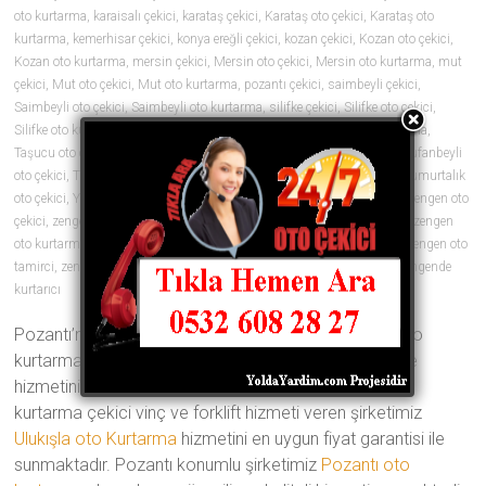
oto kurtarma
,
karaisalı çekici
,
karataş çekici
,
Karataş oto çekici
,
Karataş oto
kurtarma
,
kemerhisar çekici
,
konya ereğli çekici
,
kozan çekici
,
Kozan oto çekici
,
Kozan oto kurtarma
,
mersin çekici
,
Mersin oto çekici
,
Mersin oto kurtarma
,
mut
çekici
,
Mut oto çekici
,
Mut oto kurtarma
,
pozantı çekici
,
saimbeyli çekici
,
Saimbeyli oto çekici
,
Saimbeyli oto kurtarma
,
silifke çekici
,
Silifke oto çekici
,
Silifke oto kurtarma
,
tarsus çekici
,
Tarsus oto çekici
,
Tarsus oto kurtarma
,
Taşucu oto çekici
,
Taşucu oto kurtarma
,
tekir çekici
,
tufanbeyli çekici
,
Tufanbeyli
oto çekici
,
Tufanbeyli oto kurtarma
,
ulukışla çekici
,
yumurtalık çekici
,
Yumurtalık
oto çekici
,
Yumurtalık oto kurtarma
,
zengen araç çekici
,
zengen çekici
,
zengen oto
çekici
,
zengen oto çekiciler
,
zengen oto kurtarıcı
,
zengen oto kurtarıcılar
,
zengen
oto kurtarma
,
zengen oto lastik
,
zengen oto lastikçi
,
zengen oto tamir
,
zengen oto
tamirci
,
zengen oto yol yardımı
,
zengen yol yardım
,
zengende çekici
,
zengende
kurtarıcı
0 yorum
Pozantı’nın en iyi oto çekici şirketi olan Türkmenler oto
kurtarma ve vinç yedi gün 24 saat her an yanınızda ve
hizmetinizde Geçmişten aldığı 20 yıllık tecrübe ile oto
kurtarma çekici vinç ve forklift hizmeti veren şirketimiz
Ulukışla oto Kurtarma
hizmetini en uygun fiyat garantisi ile
sunmaktadır. Pozantı konumlu şirketimiz
Pozantı oto