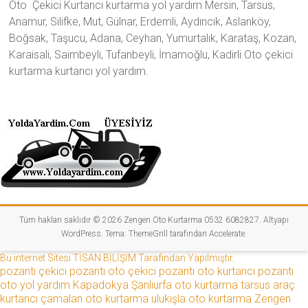
Oto Çekici Kurtarıcı kurtarma yol yardım Mersin, Tarsus,
Anamur, Silifke, Mut, Gülnar, Erdemli, Aydıncık, Aslanköy,
Boğsak, Taşucu, Adana, Ceyhan, Yumurtalık, Karataş, Kozan,
Karaisali, Saimbeyli, Tufanbeyli, İmamoğlu, Kadirli Oto çekici
kurtarma kurtarıcı yol yardım.
Tüm hakları saklıdır © 2026
Zengen Oto Kurtarma 0532 6082827
. Altyapı
WordPress
. Tema:
ThemeGrill
tarafından Accelerate.
Bu internet Sitesi TİSAN BİLİŞİM Tarafından Yapılmıştır.
pozantı çekici
pozantı oto çekici
pozantı oto kurtarıcı
pozantı
oto yol yardım
Kapadokya
Şanlıurfa oto kurtarma
tarsus araç
kurtarıcı
çamalan oto kurtarma
ulukışla oto kurtarma
Zengen