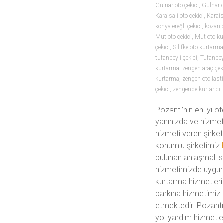
Gülnar oto çekici
,
Gülnar 
Karaisali oto çekici
,
Karais
konya ereğli çekici
,
kozan ç
Mut oto çekici
,
Mut oto k
çekici
,
Silifke oto kurtarma
tufanbeyli çekici
,
Tufanbeyl
kurtarma
,
zengen araç çek
kurtarma
,
zengen oto last
çekici
,
zengende kurtarıcı
Pozantı’nın en iyi o
yanınızda ve hizmeti
hizmeti veren şirke
konumlu şirketimiz
bulunan anlaşmalı se
hizmetimizde uygun 
kurtarma hizmetle
parkına hizmetimiz 
etmektedir. Pozantı 
yol yardım hizmetl