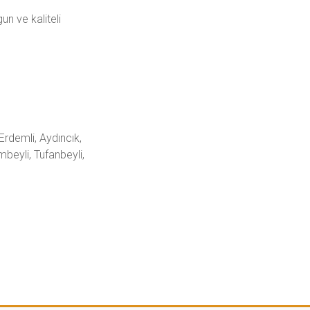
n ve kaliteli
Erdemli, Aydıncık,
beyli, Tufanbeyli,