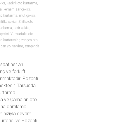
kici
,
Kadirli oto kurtarma
,
ma
,
kemerhisar çekici
,
to kurtarma
,
mut çekici
,
ilifke çekici
,
Silifke oto
kurtarma
,
tekir çekici
,
çekici
,
Yumurtalık oto
o kurtarıcılar
,
zengen oto
ngen yol yardım
,
zengende
 saat her an
ç ve forklift
sunmaktadır. Pozantı
rmektedir. Tarsusda
kurtarma
rma ve Çamalan oto
nuna damlama
üm hızıyla devam
urtarıcı ve Pozantı