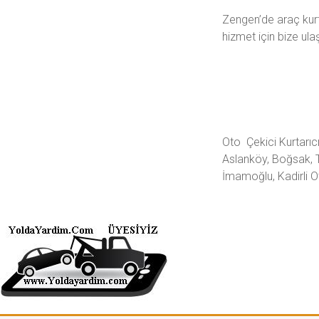
Zengen’de araç kur
hizmet için bize ulaş
Oto Çekici Kurtarıcı
Aslanköy, Boğsak, T
İmamoğlu, Kadirli O