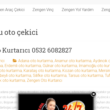
en Araç Çekici
Zengen Vinç
Zengen Yol Yardım
Zeng
 oto çekici
 Kurtarıcı 0532 6082827
ici
Adana oto kurtarma
,
Anamur oto kurtarma
,
Aydıncık 
ma
,
Erdemli oto kurtarma
,
Gülnar oto kurtarma
,
İmamoğlu oto ku
 oto kurtarma
,
Karataş oto kurtarma
,
Kozan oto kurtarma
,
Mersin
beyli oto kurtarma
,
Silifke oto kurtarma
,
Tarsus oto kurtarma
,
Tu
k oto kurtarma
,
Zengen Oto Kurtarıcı
adana çekici
,
Adana oto çekici
,
Adana oto oto kurtarma
,
adana tekir çekici
,
akçatekir çe
 oto kurtarma
,
Aslanköy oto çekici
,
Aslanköy oto kurtarma
,
aydıncık çekici
,
Aydıncık o
ci
,
Boğsak oto kurtarma
,
çamalan çekici
,
çamardı çekici
,
çamlıyayla çekici
,
Ceyhan oto 
darboğaz çekici
,
eminlik çekici
,
erdemli çekici
,
Erdemli oto çekici
,
Erdemli oto kurtarma