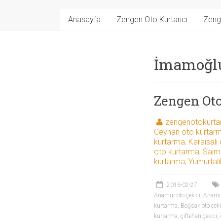
Anasayfa
Zengen Oto Kurtarıcı
Zeng
İmamoğlu
Zengen Oto
zengenotokurtar
Ceyhan oto kurtar
kurtarma
,
Karaisali
oto kurtarma
,
Saim
kurtarma
,
Yumurtalı
2016-02-27
Anamur oto çekici
,
Anamur
kurtarma
,
Boğsak oto çeki
kurtarma
,
çiftehan çekici
,