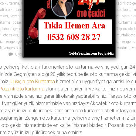
oto kurtarma
,
İmamoğlu oto çekici
,
İmamoğlu oto kurtarma
,
kadirli çekici
,
Kadirli oto çe
ali oto kurtarma
,
karaisalı çekici
,
karataş çekici
,
Karataş oto çekici
,
Karataş oto kurtar
ekici
,
Kozan oto çekici
,
Kozan oto kurtarma
,
mersin çekici
,
Mersin oto çekici
,
Mersin o
urtarma
,
pozantı çekici
,
saimbeyli çekici
,
Saimbeyli oto çekici
,
Saimbeyli oto kurtarma
,
s
,
tarsus çekici
,
Tarsus oto çekici
,
Tarsus oto kurtarma
,
Taşucu oto çekici
,
Taşucu oto 
i oto çekici
,
Tufanbeyli oto kurtarma
,
ulukışla çekici
,
yumurtalık çekici
,
Yumurtalık oto 
ici
,
zengen çekici
,
zengen oto çekici
,
zengen oto çekiciler
,
zengen oto kurtarıcı
,
zengen ot
ik
,
zengen oto lastikçi
,
zengen oto tamir
,
zengen oto tamirci
,
zengen oto yol yardımı
,
ze
0 yorum
to çekici şirketi olan Türkmenler oto kurtarma ve vinç yedi gün 24
nizde Geçmişten aldığı 20 yıllık tecrübe ile oto kurtarma çekici vin
timiz
Ulukışla oto Kurtarma
hizmetini en uygun fiyat garantisi ile 
Pozantı oto kurtarma
alanında en güvenilir ve kaliteli hizmeti ve
rvisimizde aracınızı garantili olarak yaptırabilirsiniz. Tarsus oto 
fiyat güler yüzlü hizmetimizle yanınızdayız Akçatekir oto kurta
rimiz yüzünüzü güldürecek Damlama oto kurtarma shell istasyo
başlamıştır Zengen oto kurtarma çekici ve vinç hizmetlerimiz t
oto çekici hizmetimizde en kaliteli hizmet bizdedir. Pozantı oto k
erimiz yüzünüzü güldürecek buna eminiz.