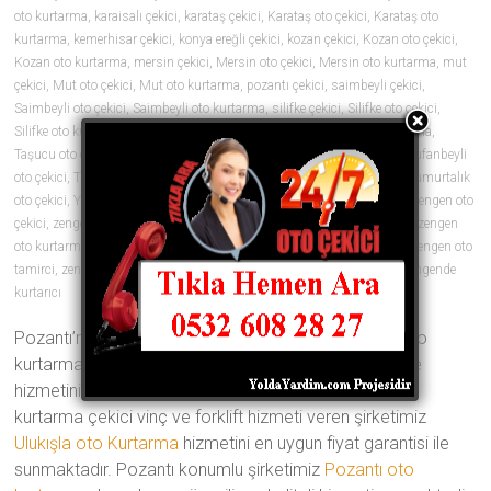
oto kurtarma
,
karaisalı çekici
,
karataş çekici
,
Karataş oto çekici
,
Karataş oto
kurtarma
,
kemerhisar çekici
,
konya ereğli çekici
,
kozan çekici
,
Kozan oto çekici
,
Kozan oto kurtarma
,
mersin çekici
,
Mersin oto çekici
,
Mersin oto kurtarma
,
mut
çekici
,
Mut oto çekici
,
Mut oto kurtarma
,
pozantı çekici
,
saimbeyli çekici
,
Saimbeyli oto çekici
,
Saimbeyli oto kurtarma
,
silifke çekici
,
Silifke oto çekici
,
Silifke oto kurtarma
,
tarsus çekici
,
Tarsus oto çekici
,
Tarsus oto kurtarma
,
Taşucu oto çekici
,
Taşucu oto kurtarma
,
tekir çekici
,
tufanbeyli çekici
,
Tufanbeyli
oto çekici
,
Tufanbeyli oto kurtarma
,
ulukışla çekici
,
yumurtalık çekici
,
Yumurtalık
oto çekici
,
Yumurtalık oto kurtarma
,
zengen araç çekici
,
zengen çekici
,
zengen oto
çekici
,
zengen oto çekiciler
,
zengen oto kurtarıcı
,
zengen oto kurtarıcılar
,
zengen
oto kurtarma
,
zengen oto lastik
,
zengen oto lastikçi
,
zengen oto tamir
,
zengen oto
tamirci
,
zengen oto yol yardımı
,
zengen yol yardım
,
zengende çekici
,
zengende
kurtarıcı
0 yorum
Pozantı’nın en iyi oto çekici şirketi olan Türkmenler oto
kurtarma ve vinç yedi gün 24 saat her an yanınızda ve
hizmetinizde Geçmişten aldığı 20 yıllık tecrübe ile oto
kurtarma çekici vinç ve forklift hizmeti veren şirketimiz
Ulukışla oto Kurtarma
hizmetini en uygun fiyat garantisi ile
sunmaktadır. Pozantı konumlu şirketimiz
Pozantı oto