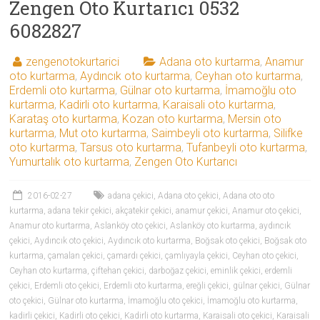
Zengen Oto Kurtarıcı 0532
6082827
zengenotokurtarici
Adana oto kurtarma
,
Anamur
oto kurtarma
,
Aydıncık oto kurtarma
,
Ceyhan oto kurtarma
,
Erdemli oto kurtarma
,
Gülnar oto kurtarma
,
İmamoğlu oto
kurtarma
,
Kadirli oto kurtarma
,
Karaisali oto kurtarma
,
Karataş oto kurtarma
,
Kozan oto kurtarma
,
Mersin oto
kurtarma
,
Mut oto kurtarma
,
Saimbeyli oto kurtarma
,
Silifke
oto kurtarma
,
Tarsus oto kurtarma
,
Tufanbeyli oto kurtarma
,
Yumurtalık oto kurtarma
,
Zengen Oto Kurtarıcı
2016-02-27
adana çekici
,
Adana oto çekici
,
Adana oto oto
kurtarma
,
adana tekir çekici
,
akçatekir çekici
,
anamur çekici
,
Anamur oto çekici
,
Anamur oto kurtarma
,
Aslanköy oto çekici
,
Aslanköy oto kurtarma
,
aydıncık
çekici
,
Aydıncık oto çekici
,
Aydıncık oto kurtarma
,
Boğsak oto çekici
,
Boğsak oto
kurtarma
,
çamalan çekici
,
çamardı çekici
,
çamlıyayla çekici
,
Ceyhan oto çekici
,
Ceyhan oto kurtarma
,
çiftehan çekici
,
darboğaz çekici
,
eminlik çekici
,
erdemli
çekici
,
Erdemli oto çekici
,
Erdemli oto kurtarma
,
ereğli çekici
,
gülnar çekici
,
Gülnar
oto çekici
,
Gülnar oto kurtarma
,
İmamoğlu oto çekici
,
İmamoğlu oto kurtarma
,
kadirli çekici
,
Kadirli oto çekici
,
Kadirli oto kurtarma
,
Karaisali oto çekici
,
Karaisali