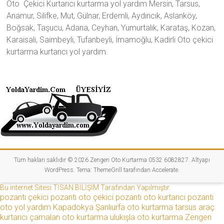
Oto Çekici Kurtarıcı kurtarma yol yardım Mersin, Tarsus,
Anamur, Silifke, Mut, Gülnar, Erdemli, Aydıncık, Aslanköy,
Boğsak, Taşucu, Adana, Ceyhan, Yumurtalık, Karataş, Kozan,
Karaisali, Saimbeyli, Tufanbeyli, İmamoğlu, Kadirli Oto çekici
kurtarma kurtarıcı yol yardım.
Tüm hakları saklıdır © 2026
Zengen Oto Kurtarma 0532 6082827
. Altyapı
WordPress
. Tema:
ThemeGrill
tarafından Accelerate.
Bu internet Sitesi TİSAN BİLİŞİM Tarafından Yapılmıştır.
pozantı çekici
pozantı oto çekici
pozantı oto kurtarıcı
pozantı
oto yol yardım
Kapadokya
Şanlıurfa oto kurtarma
tarsus araç
kurtarıcı
çamalan oto kurtarma
ulukışla oto kurtarma
Zengen